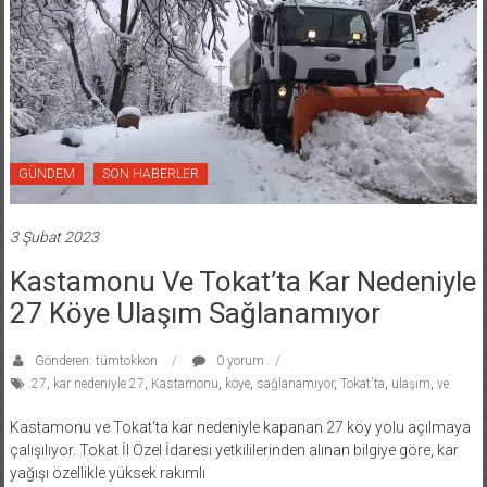
GÜNDEM
SON HABERLER
3 Şubat 2023
Kastamonu Ve Tokat’ta Kar Nedeniyle
27 Köye Ulaşım Sağlanamıyor
Gönderen: tümtokkon
0 yorum
27
,
kar nedeniyle 27
,
Kastamonu
,
köye
,
sağlanamıyor
,
Tokat'ta
,
ulaşım
,
ve
Kastamonu ve Tokat’ta kar nedeniyle kapanan 27 köy yolu açılmaya
çalışılıyor. Tokat İl Özel İdaresi yetkililerinden alınan bilgiye göre, kar
yağışı özellikle yüksek rakımlı