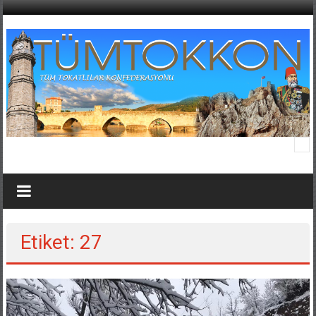
İçeriğe
geç
Tüm
TOKKON
–
Tüm
Etiket: 27
Tokatlılar
Konfedarasyonu