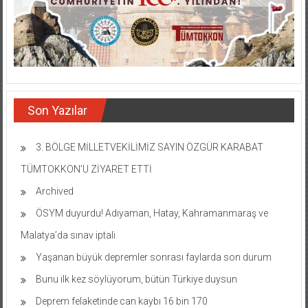
Son Yazılar
3. BÖLGE MİLLETVEKİLİMİZ SAYIN ÖZGÜR KARABAT
TÜMTOKKON’U ZİYARET ETTİ
Archived
ÖSYM duyurdu! Adıyaman, Hatay, Kahramanmaraş ve
Malatya’da sınav iptali
Yaşanan büyük depremler sonrası faylarda son durum
Bunu ilk kez söylüyorum, bütün Türkiye duysun
Deprem felaketinde can kaybı 16 bin 170