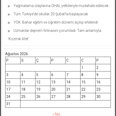
Yağmalama olaylarına OHAL yetkileriyle müdahale edilecek
Tüm Türkiye’de okullar 20 Şubat’ta başlayacak
YÖK: Bahar eğitim ve öğretim dönemi açılışı ertelendi
Uzmanlar deprem fırtınasını yorumladı: Tam anlamıyla
‘Kozmik Afet’
Ağustos 2026
P
S
Ç
P
C
C
P
1
2
3
4
5
6
7
8
9
10
11
12
13
14
15
16
17
18
19
20
21
22
23
24
25
26
27
28
29
30
31
« Nis