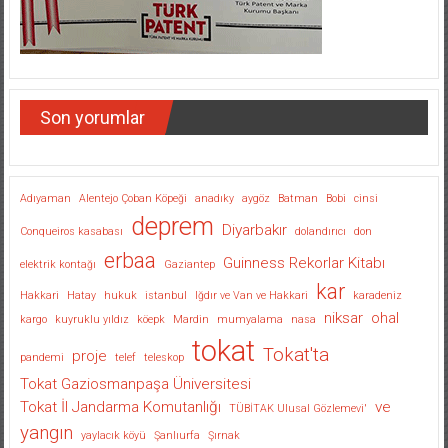
Son yorumlar
Adıyaman
Alentejo Çoban Köpeği
anadıky
aygöz
Batman
Bobi
cinsi
deprem
Diyarbakır
Conqueiros kasabası
dolandırıcı
don
erbaa
Guinness Rekorlar Kitabı
elektrik kontağı
Gaziantep
kar
Hakkari
Hatay
hukuk
istanbul
Iğdır ve Van ve Hakkari
karadeniz
niksar
ohal
kargo
kuyruklu yıldız
köepk
Mardin
mumyalama
nasa
tokat
Tokat'ta
proje
pandemi
telef
teleskop
Tokat Gaziosmanpaşa Üniversitesi
Tokat İl Jandarma Komutanlığı
ve
TÜBİTAK Ulusal Gözlemevi'
yangın
yaylacık köyü
Şanlıurfa
Şırnak